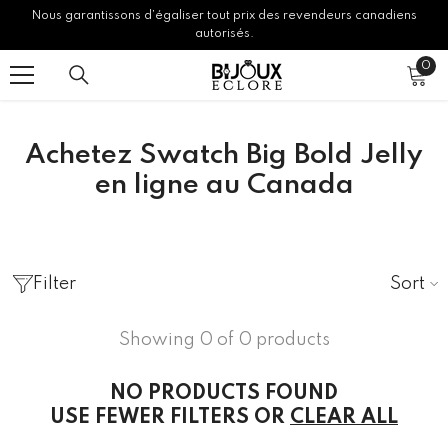
Nous garantissons d’égaliser tout prix des revendeurs canadiens
SKIP TO CONTENT
autorisés.
0
0
ite
Achetez Swatch Big Bold Jelly
en ligne au Canada
Sort
Filter
Showing 0 of 0 products
NO PRODUCTS FOUND
USE FEWER FILTERS OR
CLEAR ALL