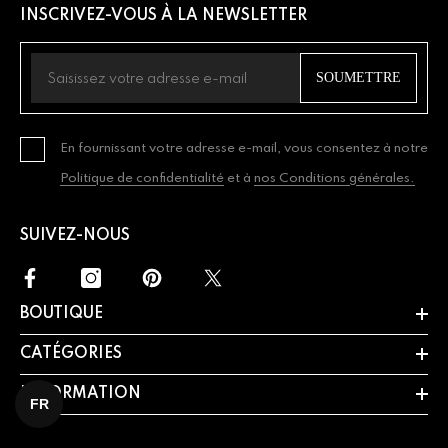
fil des générations avec des soins de base.
INSCRIVEZ-VOUS À LA NEWSLETTER
SOUMETTRE
En fournissant votre adresse e-mail, vous consentez à notre
Politique de confidentialité
et à
nos Conditions générales.
SUIVEZ-NOUS
BOUTIQUE
English
français
CATÉGORIES
INFORMATION
FR