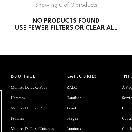
Showing 0 of 0 products
NO PRODUCTS FOUND
USE FEWER FILTERS OR
CLEAR ALL
BOUTIQUE
CATÉGORIES
INF
Montres De Luxe Pour
RADO
À Pro
Hommes
Hamilton
Servic
Montres De Luxe Pour
Tissot
Comme
Femmes
Skagen
Conta
Montres De Luxe Unisexes
Luminox
Condit