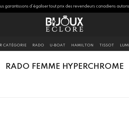
s garantissons d’égaliser tout prix des revendeurs canadiens autori
R CATÉGORIE
RADO
U-BOAT
HAMILTON
TISSOT
LUM
RADO FEMME HYPERCHROME