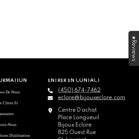
★Reviews
ORMATION
ENTRER EN CONTACT
(450) 674-7462
pos De Nous
eclore@bijouxeclore.com
e Client Et
Centre D'achat
ntaires
Place Longueuil
ctez-Nous
Bijoux Eclore
825 Ouest Rue
ions D'utilisation