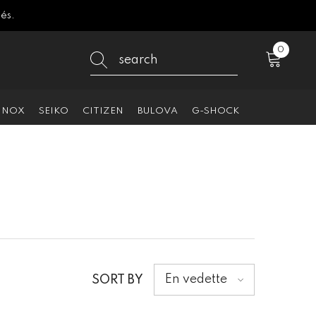
sés.
0
0
item
INOX
SEIKO
CITIZEN
BULOVA
G-SHOCK
En vedette
SORT BY