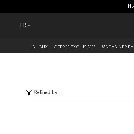
SKIP TO CONTENT
Nou
FR
EN
FR
BIJOUX
OFFRES EXCLUSIVES
MAGASINER PA
Refined by