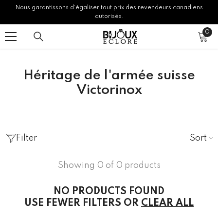
Nous garantissons d’égaliser tout prix des revendeurs canadiens
SKIP TO CONTENT
autorisés.
0
0
ite
Héritage de l'armée suisse
Victorinox
Sort
Filter
Showing 0 of 0 products
NO PRODUCTS FOUND
USE FEWER FILTERS OR
CLEAR ALL